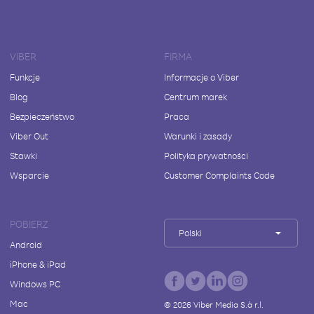
VIBER
FIRMA
Funkcje
Informacje o Viber
Blog
Centrum marek
Bezpieczeństwo
Praca
Viber Out
Warunki i zasady
Stawki
Polityka prywatności
Wsparcie
Customer Complaints Code
POBIERZ
Polski
Android
iPhone & iPad
Windows PC
Mac
©
2026
Viber Media S.à r.l.