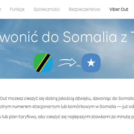
z
Funkcje
Społeczności
Bezpieczeństwo
Viber Out
wonić do Somalia z
r Out możesz cieszyć się dobrą jakością dźwięku, dzwoniąc do Somalia
wolnym numerem stacjonarnym lub komórkowym w Somalia — już od 7
lub plan taryfowy, aby cieszyć się najlepszymi stawkami za minutę 