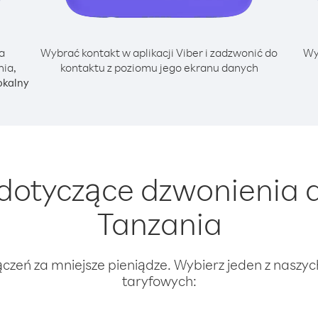
a
Wybrać kontakt w aplikacji Viber i zadzwonić do
Wy
nia,
kontaktu z poziomu jego ekranu danych
okalny
dotyczące dzwonienia d
Tanzania
ączeń za mniejsze pieniądze. Wybierz jeden z naszy
taryfowych: