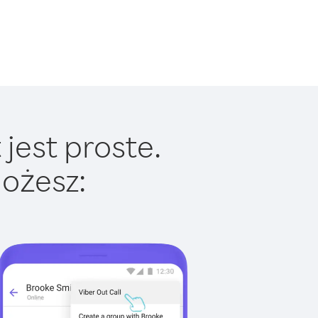
jest proste.
ożesz: