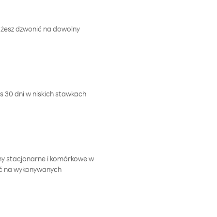
ożesz dzwonić na dowolny
 30 dni w niskich stawkach
ny stacjonarne i komórkowe w
ić na wykonywanych