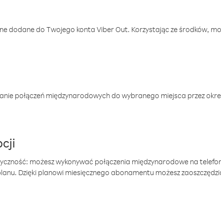
one dodane do Twojego konta Viber Out. Korzystając ze środków, m
anie połączeń międzynarodowych do wybranego miejsca przez okres
cji
tyczność: możesz wykonywać połączenia międzynarodowe na telefo
 planu. Dzięki planowi miesięcznego abonamentu możesz zaoszczędz