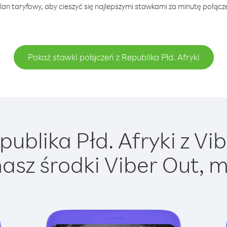
an taryfowy, aby cieszyć się najlepszymi stawkami za minutę połączen
Pokaż stawki połączeń z Republika Płd. Afryki
blika Płd. Afryki z Vib
asz środki Viber Out, m