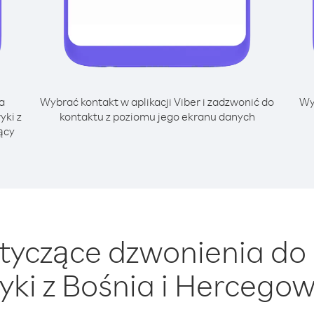
a
Wybrać kontakt w aplikacji Viber i zadzwonić do
Wy
yki z
kontaktu z poziomu jego ekranu danych
ący
yczące dzwonienia do 
yki z Bośnia i Hercego