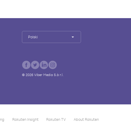
Polski
©
2026
Viber Media S.à r.l.
ing
Rakuten Insight
Rakuten TV
About Rakuten