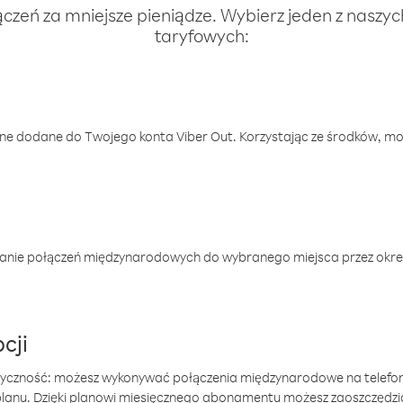
ączeń za mniejsze pieniądze. Wybierz jeden z naszy
taryfowych:
one dodane do Twojego konta Viber Out. Korzystając ze środków, m
anie połączeń międzynarodowych do wybranego miejsca przez okres
cji
tyczność: możesz wykonywać połączenia międzynarodowe na telefo
 planu. Dzięki planowi miesięcznego abonamentu możesz zaoszczędz