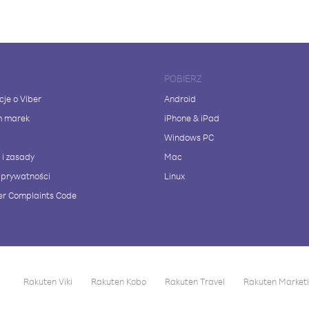
POBIERZ
cje o Viber
Android
m marek
iPhone & iPad
Windows PC
 i zasady
Mac
a prywatności
Linux
r Complaints Code
Rakuten Viki
Rakuten Kobo
Rakuten Travel
Rakuten Market