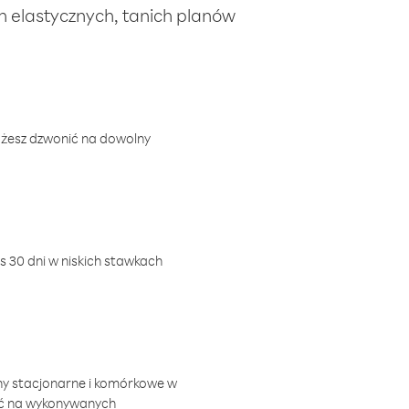
ch elastycznych, tanich planów
ożesz dzwonić na dowolny
 30 dni w niskich stawkach
ny stacjonarne i komórkowe w
ić na wykonywanych