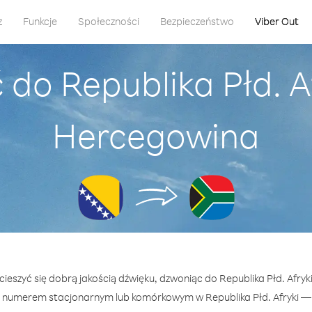
z
Funkcje
Społeczności
Bezpieczeństwo
Viber Out
do Republika Płd. Af
Hercegowina
cieszyć się dobrą jakością dźwięku, dzwoniąc do Republika Płd. Afryk
 numerem stacjonarnym lub komórkowym w Republika Płd. Afryki — ju