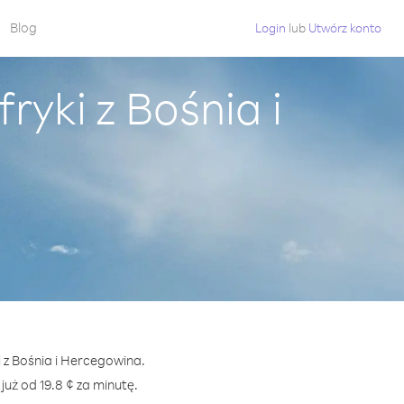
Blog
Login
lub
Utwórz konto
ryki z Bośnia i
i z Bośnia i Hercegowina.
ż od 19.8 ¢ za minutę.