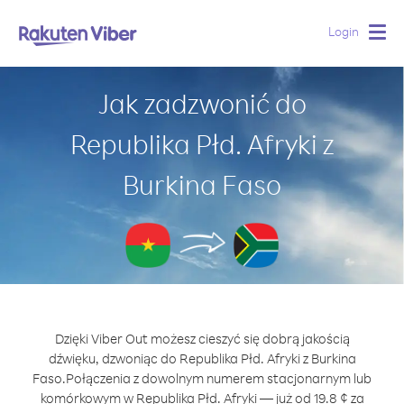
Login
Togg
navig
Jak zadzwonić do
Republika Płd. Afryki z
Burkina Faso
Dzięki Viber Out możesz cieszyć się dobrą jakością
dźwięku, dzwoniąc do Republika Płd. Afryki z Burkina
Faso.
Połączenia z dowolnym numerem stacjonarnym lub
komórkowym w Republika Płd. Afryki — już od 19.8 ¢ za