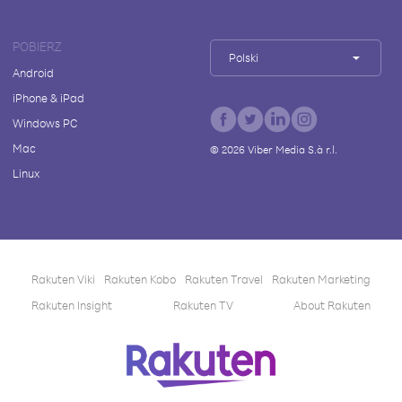
POBIERZ
Polski
Android
iPhone & iPad
Windows PC
Mac
©
2026
Viber Media S.à r.l.
Linux
Rakuten Viki
Rakuten Kobo
Rakuten Travel
Rakuten Marketing
Rakuten Insight
Rakuten TV
About Rakuten