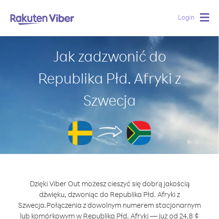
Login
Togg
navig
Jak zadzwonić do
Republika Płd. Afryki z
Szwecja
Dzięki Viber Out możesz cieszyć się dobrą jakością
dźwięku, dzwoniąc do Republika Płd. Afryki z
Szwecja.
Połączenia z dowolnym numerem stacjonarnym
lub komórkowym w Republika Płd. Afryki — już od 24.8 ¢