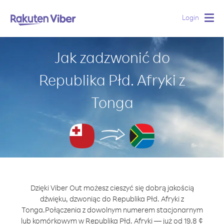
Login
Togg
navig
Jak zadzwonić do
Republika Płd. Afryki z
Tonga
Dzięki Viber Out możesz cieszyć się dobrą jakością
dźwięku, dzwoniąc do Republika Płd. Afryki z
Tonga.
Połączenia z dowolnym numerem stacjonarnym
lub komórkowym w Republika Płd. Afryki — już od 19.8 ¢