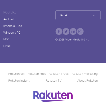
POBIERZ
Polski
Android
iPhone & iPad
Windows PC
Mac
©
2026
Viber Media S.à r.l.
Linux
Rakuten Viki
Rakuten Kobo
Rakuten Travel
Rakuten Marketing
Rakuten Insight
Rakuten TV
About Rakuten