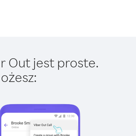
 Out jest proste.
ożesz: