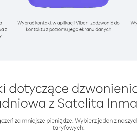
a
Wybrać kontakt w aplikacji Viber i zadzwonić do
Wy
wa z
kontaktu z poziomu jego ekranu danych
y
 dotyczące dzwonieni
udniowa z Satelita Inma
ączeń za mniejsze pieniądze. Wybierz jeden z naszy
taryfowych: