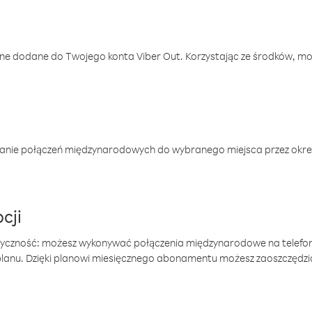
one dodane do Twojego konta Viber Out. Korzystając ze środków, m
anie połączeń międzynarodowych do wybranego miejsca przez okres
cji
tyczność: możesz wykonywać połączenia międzynarodowe na telefo
 planu. Dzięki planowi miesięcznego abonamentu możesz zaoszczędz