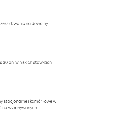
ożesz dzwonić na dowolny
 30 dni w niskich stawkach
ny stacjonarne i komórkowe w
ić na wykonywanych