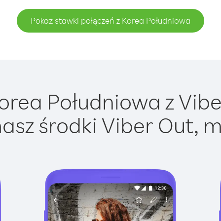
Pokaż stawki połączeń z Korea Południowa
rea Południowa z Viber
asz środki Viber Out, m