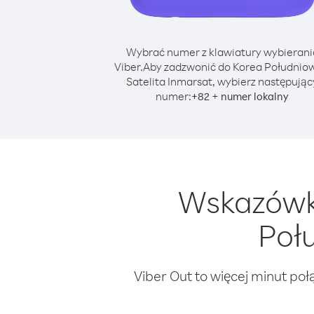
Wybrać numer z klawiatury wybierani
Viber.
Aby zadzwonić do Korea Południo
Satelita Inmarsat, wybierz następując
numer:
+
+
82
numer lokalny
Wskazówki
Poł
Viber Out to więcej minut poł