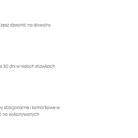
ożesz dzwonić na dowolny
 30 dni w niskich stawkach
ny stacjonarne i komórkowe w
ić na wykonywanych