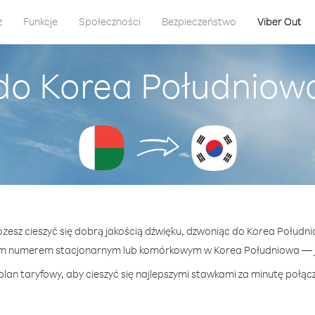
z
Funkcje
Społeczności
Bezpieczeństwo
Viber Out
 do Korea Południow
ożesz cieszyć się dobrą jakością dźwięku, dzwoniąc do Korea Połud
ym numerem stacjonarnym lub komórkowym w Korea Południowa — już
plan taryfowy, aby cieszyć się najlepszymi stawkami za minutę połąc