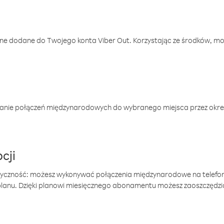
one dodane do Twojego konta Viber Out. Korzystając ze środków, m
anie połączeń międzynarodowych do wybranego miejsca przez okres
cji
tyczność: możesz wykonywać połączenia międzynarodowe na telefo
 planu. Dzięki planowi miesięcznego abonamentu możesz zaoszczędz