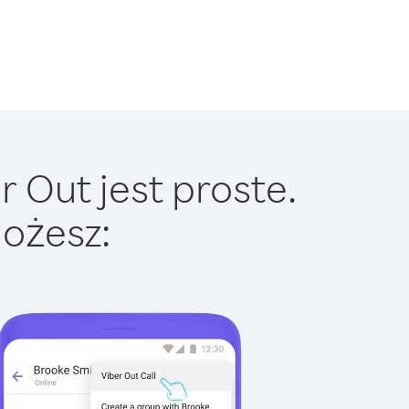
 Out jest proste.
ożesz: