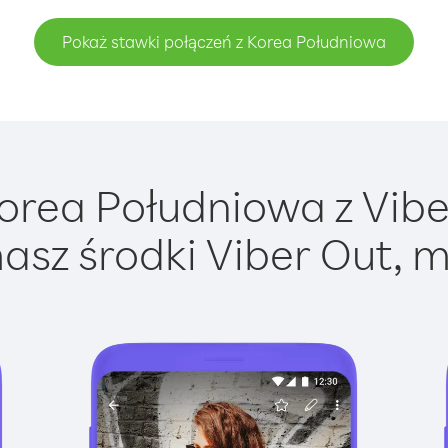
Pokaż stawki połączeń z Korea Południowa
rea Południowa z Viber
asz środki Viber Out, m