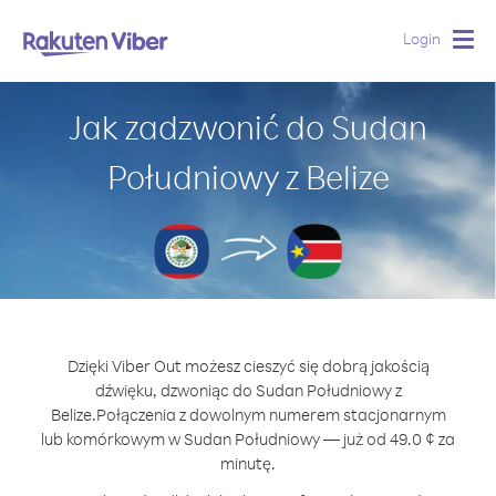
Login
Togg
navig
Jak zadzwonić do Sudan
Południowy z Belize
Dzięki Viber Out możesz cieszyć się dobrą jakością
dźwięku, dzwoniąc do Sudan Południowy z
Belize.
Połączenia z dowolnym numerem stacjonarnym
lub komórkowym w Sudan Południowy — już od 49.0 ¢ za
minutę.