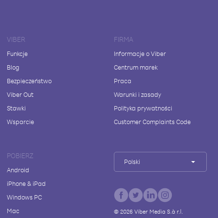
VIBER
FIRMA
Funkcje
Informacje o Viber
Blog
Centrum marek
Bezpieczeństwo
Praca
Viber Out
Warunki i zasady
Stawki
Polityka prywatności
Wsparcie
Customer Complaints Code
POBIERZ
Polski
Android
iPhone & iPad
Windows PC
Mac
©
2026
Viber Media S.à r.l.