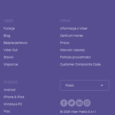
VIBER
FIRMA
Funkcje
Informacje o Viber
Blog
Centrum marek
Bezpieczeństwo
Praca
Viber Out
Warunki i zasady
Stawki
Polityka prywatności
Wsparcie
Customer Complaints Code
POBIERZ
Polski
Android
iPhone & iPad
Windows PC
Mac
©
2026
Viber Media S.à r.l.