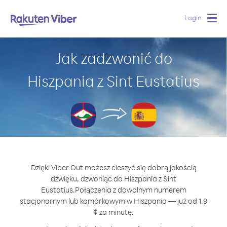
Login
Togg
navig
Jak zadzwonić do
Hiszpania z Sint Eustatius
Dzięki Viber Out możesz cieszyć się dobrą jakością
dźwięku, dzwoniąc do Hiszpania z Sint
Eustatius.
Połączenia z dowolnym numerem
stacjonarnym lub komórkowym w Hiszpania — już od 1.9
¢ za minutę.