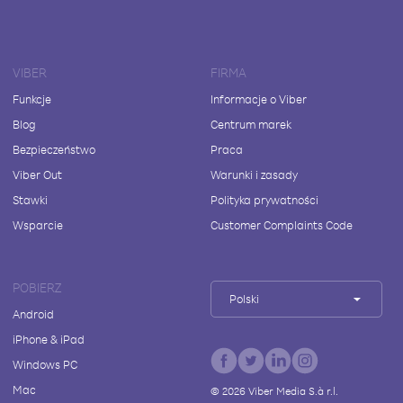
VIBER
FIRMA
Funkcje
Informacje o Viber
Blog
Centrum marek
Bezpieczeństwo
Praca
Viber Out
Warunki i zasady
Stawki
Polityka prywatności
Wsparcie
Customer Complaints Code
POBIERZ
Polski
Android
iPhone & iPad
Windows PC
Mac
©
2026
Viber Media S.à r.l.