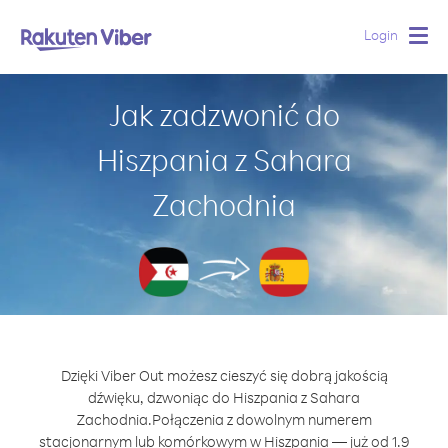
Login
Togg
navig
Jak zadzwonić do
Hiszpania z Sahara
Zachodnia
Dzięki Viber Out możesz cieszyć się dobrą jakością
dźwięku, dzwoniąc do Hiszpania z Sahara
Zachodnia.
Połączenia z dowolnym numerem
stacjonarnym lub komórkowym w Hiszpania — już od 1.9