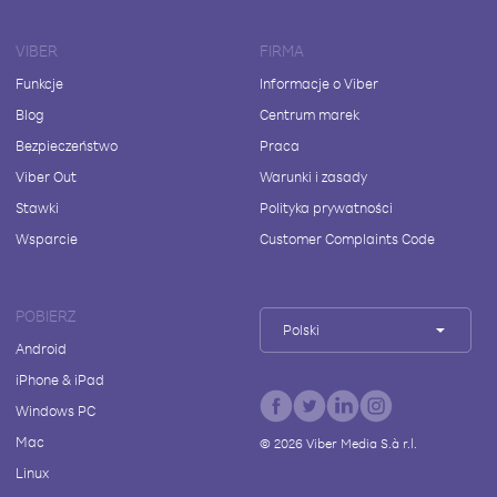
VIBER
FIRMA
Funkcje
Informacje o Viber
Blog
Centrum marek
Bezpieczeństwo
Praca
Viber Out
Warunki i zasady
Stawki
Polityka prywatności
Wsparcie
Customer Complaints Code
POBIERZ
Polski
Android
iPhone & iPad
Windows PC
Mac
©
2026
Viber Media S.à r.l.
Linux