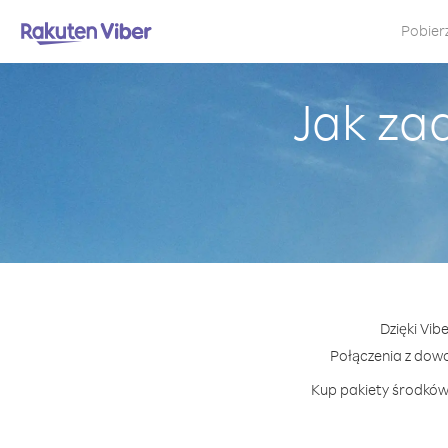
Pobier
Jak za
Dzięki Vib
Połączenia z dow
Kup pakiety środków 