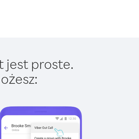
 jest proste.
ożesz: