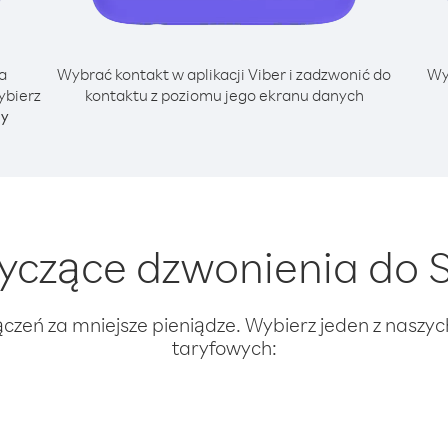
a
Wybrać kontakt w aplikacji Viber i zadzwonić do
Wy
ybierz
kontaktu z poziomu jego ekranu danych
ny
czące dzwonienia do Sr
ączeń za mniejsze pieniądze. Wybierz jeden z naszy
taryfowych: