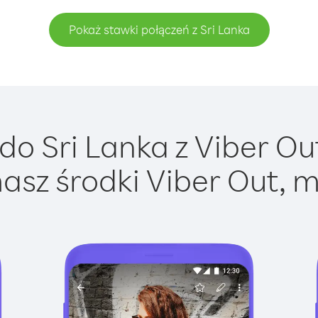
Pokaż stawki połączeń z Sri Lanka
o Sri Lanka z Viber Out
asz środki Viber Out, m