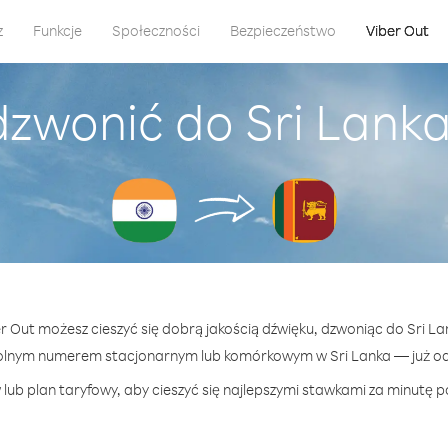
z
Funkcje
Społeczności
Bezpieczeństwo
Viber Out
dzwonić do Sri Lanka 
er Out możesz cieszyć się dobrą jakością dźwięku, dzwoniąc do Sri Lan
olnym numerem stacjonarnym lub komórkowym w Sri Lanka — już od 
lub plan taryfowy, aby cieszyć się najlepszymi stawkami za minutę po