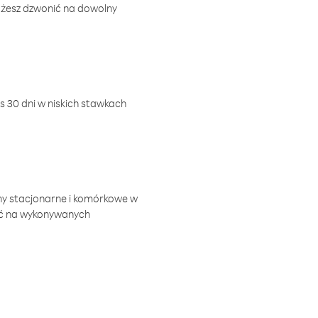
ożesz dzwonić na dowolny
 30 dni w niskich stawkach
ny stacjonarne i komórkowe w
ić na wykonywanych