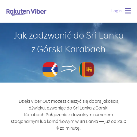
Login
Togg
navig
Jak zadzwonić do Sri Lanka
z Górski Karabach
Dzięki Viber Out możesz cieszyć się dobrą jakością
dźwięku, dzwoniąc do Sri Lanka z Górski
Karabach.
Połączenia z dowolnym numerem
stacjonarnym lub komórkowym w Sri Lanka — już od 23.0
¢ za minutę.