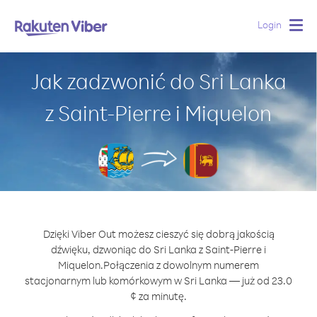
Login
Togg
navig
Jak zadzwonić do Sri Lanka
z Saint-Pierre i Miquelon
Dzięki Viber Out możesz cieszyć się dobrą jakością
dźwięku, dzwoniąc do Sri Lanka z Saint-Pierre i
Miquelon.
Połączenia z dowolnym numerem
stacjonarnym lub komórkowym w Sri Lanka — już od 23.0
¢ za minutę.