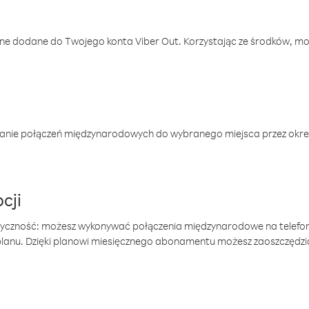
one dodane do Twojego konta Viber Out. Korzystając ze środków, m
anie połączeń międzynarodowych do wybranego miejsca przez okres
cji
tyczność: możesz wykonywać połączenia międzynarodowe na telefo
 planu. Dzięki planowi miesięcznego abonamentu możesz zaoszczędz