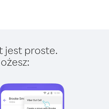
 jest proste.
ożesz: