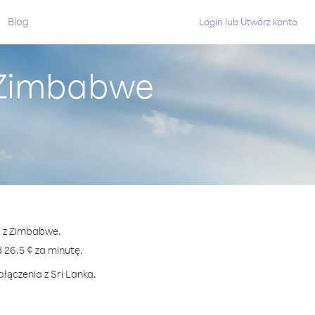
Blog
Login
lub
Utwórz konto
z Zimbabwe
ka z Zimbabwe.
26.5 ¢ za minutę.
łączenia z Sri Lanka.