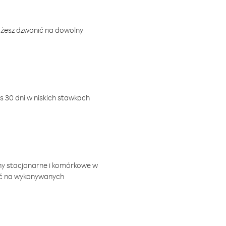
ożesz dzwonić na dowolny
 30 dni w niskich stawkach
ny stacjonarne i komórkowe w
ić na wykonywanych