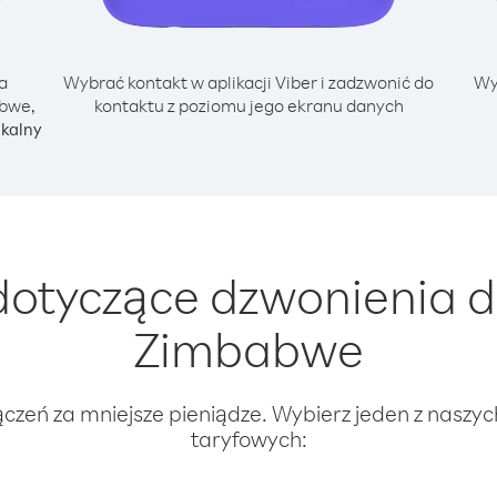
a
Wybrać kontakt w aplikacji Viber i zadzwonić do
Wy
abwe,
kontaktu z poziomu jego ekranu danych
okalny
otyczące dzwonienia do
Zimbabwe
ączeń za mniejsze pieniądze. Wybierz jeden z naszy
taryfowych: