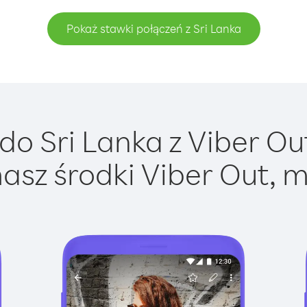
Pokaż stawki połączeń z Sri Lanka
o Sri Lanka z Viber Out
asz środki Viber Out, m