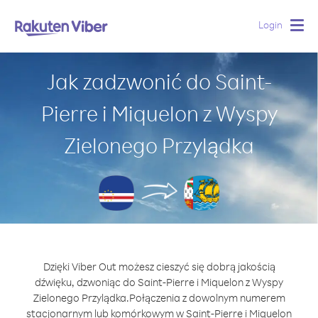
Login
Togg
navig
Jak zadzwonić do Saint-
Pierre i Miquelon z Wyspy
Zielonego Przylądka
Dzięki Viber Out możesz cieszyć się dobrą jakością
dźwięku, dzwoniąc do Saint-Pierre i Miquelon z Wyspy
Zielonego Przylądka.
Połączenia z dowolnym numerem
stacjonarnym lub komórkowym w Saint-Pierre i Miquelon