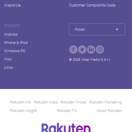
Wsparcie
Customer Complaints Code
POBIERZ
Polski
Android
iPhone & iPad
Windows PC
Mac
©
2026
Viber Media S.à r.l.
Linux
Rakuten Viki
Rakuten Kobo
Rakuten Travel
Rakuten Marketing
Rakuten Insight
Rakuten TV
About Rakuten