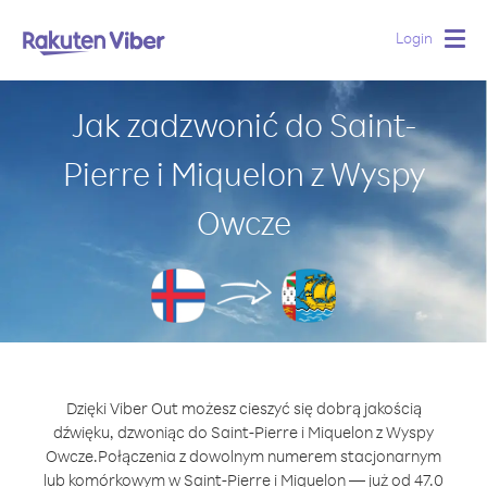
Login
Togg
navig
Jak zadzwonić do Saint-
Pierre i Miquelon z Wyspy
Owcze
Dzięki Viber Out możesz cieszyć się dobrą jakością
dźwięku, dzwoniąc do Saint-Pierre i Miquelon z Wyspy
Owcze.
Połączenia z dowolnym numerem stacjonarnym
lub komórkowym w Saint-Pierre i Miquelon — już od 47.0