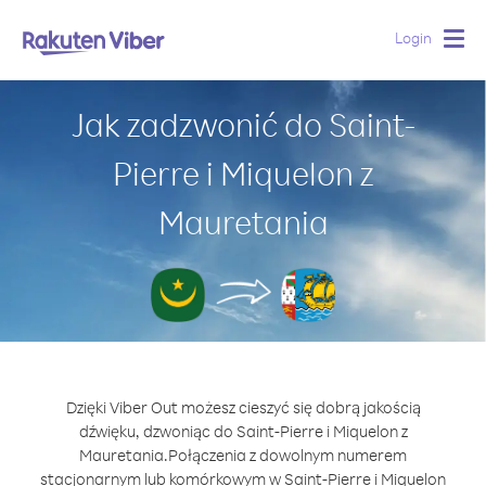
Login
Togg
navig
Jak zadzwonić do Saint-
Pierre i Miquelon z
Mauretania
Dzięki Viber Out możesz cieszyć się dobrą jakością
dźwięku, dzwoniąc do Saint-Pierre i Miquelon z
Mauretania.
Połączenia z dowolnym numerem
stacjonarnym lub komórkowym w Saint-Pierre i Miquelon