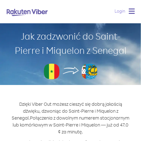
Login
Togg
navig
Jak zadzwonić do Saint-
Pierre i Miquelon z Senegal
Dzięki Viber Out możesz cieszyć się dobrą jakością
dźwięku, dzwoniąc do Saint-Pierre i Miquelon z
Senegal.
Połączenia z dowolnym numerem stacjonarnym
lub komórkowym w Saint-Pierre i Miquelon — już od 47.0
¢ za minutę.