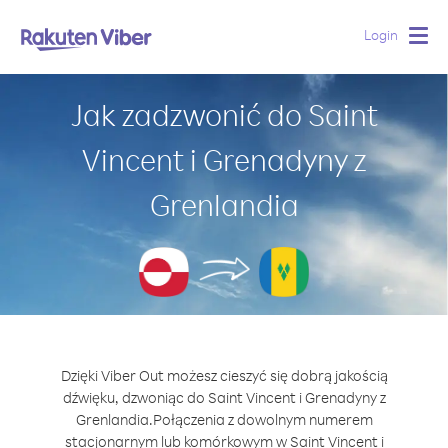
Login
Togg
navig
Jak zadzwonić do Saint
Vincent i Grenadyny z
Grenlandia
Dzięki Viber Out możesz cieszyć się dobrą jakością
dźwięku, dzwoniąc do Saint Vincent i Grenadyny z
Grenlandia.
Połączenia z dowolnym numerem
stacjonarnym lub komórkowym w Saint Vincent i