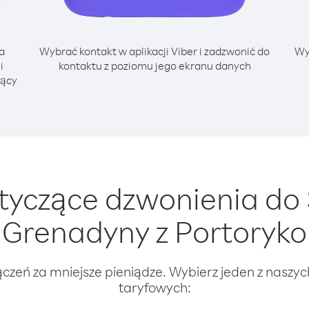
a
Wybrać kontakt w aplikacji Viber i zadzwonić do
Wy
i
kontaktu z poziomu jego ekranu danych
jący
yczące dzwonienia do S
Grenadyny z Portoryko
ączeń za mniejsze pieniądze. Wybierz jeden z naszy
taryfowych: