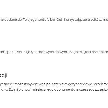
one dodane do Twojego konta Viber Out. Korzystając ze środków, m
anie połączeń międzynarodowych do wybranego miejsca przez okres
cji
tyczność: możesz wykonywać połączenia międzynarodowe na telefo
 planu. Dzięki planowi miesięcznego abonamentu możesz zaoszczędz