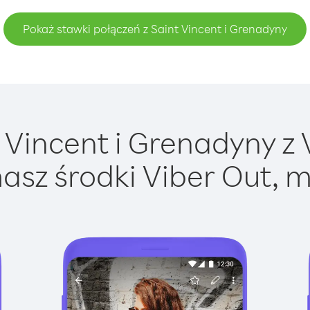
Pokaż stawki połączeń z Saint Vincent i Grenadyny
Vincent i Grenadyny z V
asz środki Viber Out, m