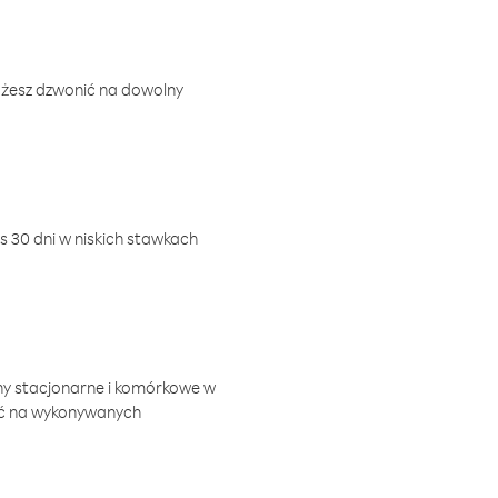
ożesz dzwonić na dowolny
 30 dni w niskich stawkach
ny stacjonarne i komórkowe w
ić na wykonywanych