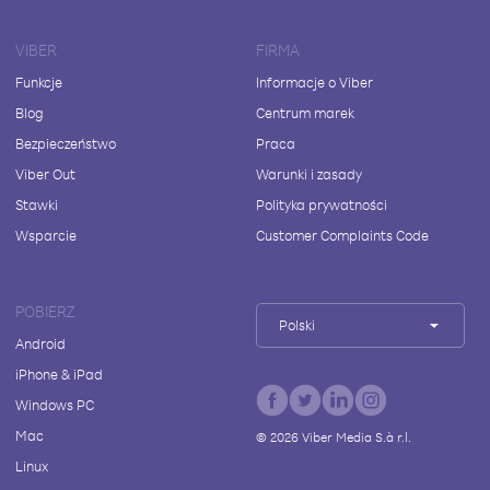
VIBER
FIRMA
Funkcje
Informacje o Viber
Blog
Centrum marek
Bezpieczeństwo
Praca
Viber Out
Warunki i zasady
Stawki
Polityka prywatności
Wsparcie
Customer Complaints Code
POBIERZ
Polski
Android
iPhone & iPad
Windows PC
Mac
©
2026
Viber Media S.à r.l.
Linux