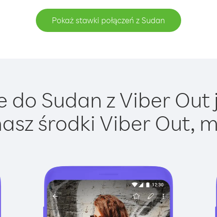
Pokaż stawki połączeń z Sudan
 do Sudan z Viber Out j
asz środki Viber Out, m