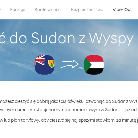
z
Funkcje
Społeczności
Bezpieczeństwo
Viber Out
ć do Sudan z Wyspy T
 możesz cieszyć się dobrą jakością dźwięku, dzwoniąc do Sudan z Wysp
owolnym numerem stacjonarnym lub komórkowym w Sudan — już od 37
 lub plan taryfowy, aby cieszyć się najlepszymi stawkami za minutę