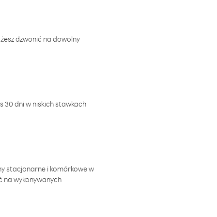
ożesz dzwonić na dowolny
 30 dni w niskich stawkach
ny stacjonarne i komórkowe w
ić na wykonywanych