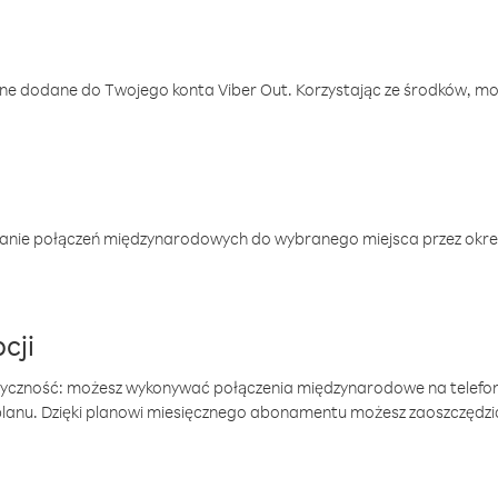
one dodane do Twojego konta Viber Out. Korzystając ze środków, m
anie połączeń międzynarodowych do wybranego miejsca przez okres
cji
tyczność: możesz wykonywać połączenia międzynarodowe na telefo
 planu. Dzięki planowi miesięcznego abonamentu możesz zaoszczędz