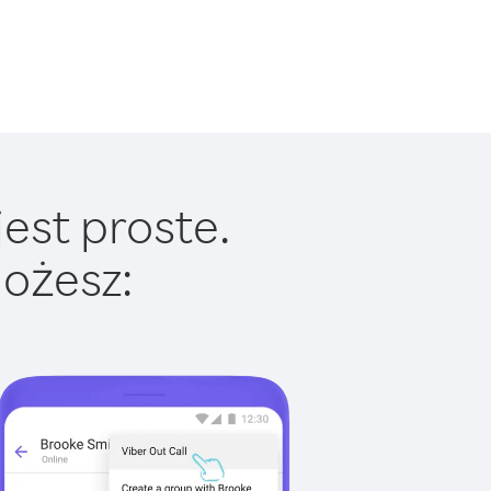
est proste.
ożesz: