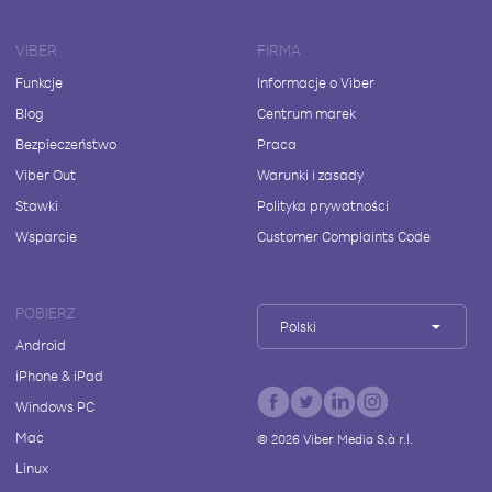
VIBER
FIRMA
Funkcje
Informacje o Viber
Blog
Centrum marek
Bezpieczeństwo
Praca
Viber Out
Warunki i zasady
Stawki
Polityka prywatności
Wsparcie
Customer Complaints Code
POBIERZ
Polski
Android
iPhone & iPad
Windows PC
Mac
©
2026
Viber Media S.à r.l.
Linux