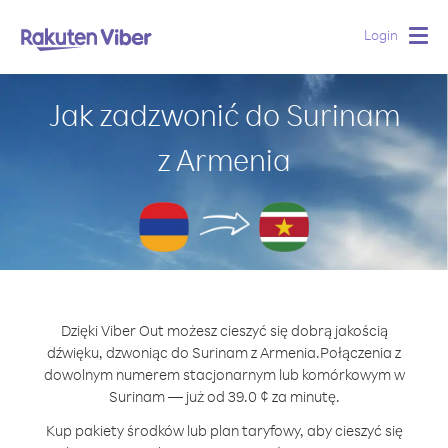
Login
Togg
navig
Jak zadzwonić do Surinam
z Armenia
Dzięki Viber Out możesz cieszyć się dobrą jakością
dźwięku, dzwoniąc do Surinam z Armenia.
Połączenia z
dowolnym numerem stacjonarnym lub komórkowym w
Surinam — już od 39.0 ¢ za minutę.
Kup pakiety środków lub plan taryfowy, aby cieszyć się