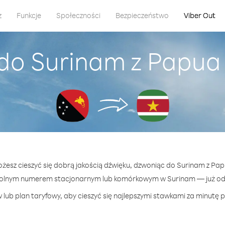
z
Funkcje
Społeczności
Bezpieczeństwo
Viber Out
 do Surinam z Papua
ożesz cieszyć się dobrą jakością dźwięku, dzwoniąc do Surinam z P
wolnym numerem stacjonarnym lub komórkowym w Surinam — już od 3
lub plan taryfowy, aby cieszyć się najlepszymi stawkami za minutę 