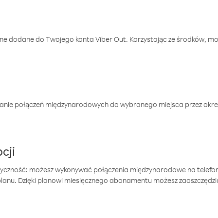
one dodane do Twojego konta Viber Out. Korzystając ze środków, m
anie połączeń międzynarodowych do wybranego miejsca przez okres
cji
tyczność: możesz wykonywać połączenia międzynarodowe na telefo
 planu. Dzięki planowi miesięcznego abonamentu możesz zaoszczędz