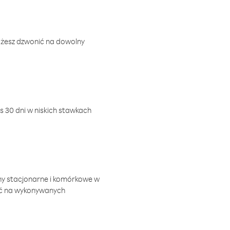
ożesz dzwonić na dowolny
 30 dni w niskich stawkach
ny stacjonarne i komórkowe w
ić na wykonywanych