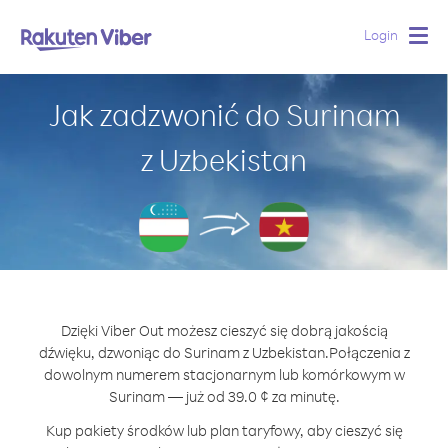
Login
Togg
navig
Jak zadzwonić do Surinam
z Uzbekistan
Dzięki Viber Out możesz cieszyć się dobrą jakością
dźwięku, dzwoniąc do Surinam z Uzbekistan.
Połączenia z
dowolnym numerem stacjonarnym lub komórkowym w
Surinam — już od 39.0 ¢ za minutę.
Kup pakiety środków lub plan taryfowy, aby cieszyć się