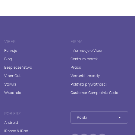
VIBER
FIRMA
Funkcje
Informacje o Viber
Blog
Centrum marek
Bezpieczeństwo
Praca
Viber Out
Warunki i zasady
Stawki
Polityka prywatności
Wsparcie
Customer Complaints Code
POBIERZ
Polski
Android
iPhone & iPad