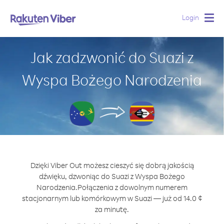
Login
Togg
navig
Jak zadzwonić do Suazi z
Wyspa Bożego Narodzenia
Dzięki Viber Out możesz cieszyć się dobrą jakością
dźwięku, dzwoniąc do Suazi z Wyspa Bożego
Narodzenia.
Połączenia z dowolnym numerem
stacjonarnym lub komórkowym w Suazi — już od 14.0 ¢
za minutę.