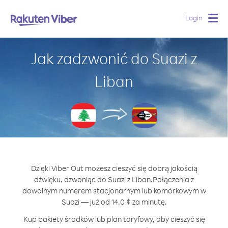
Login
Togg
navig
Jak zadzwonić do Suazi z
Liban
Dzięki Viber Out możesz cieszyć się dobrą jakością
dźwięku, dzwoniąc do Suazi z Liban.
Połączenia z
dowolnym numerem stacjonarnym lub komórkowym w
Suazi — już od 14.0 ¢ za minutę.
Kup pakiety środków lub plan taryfowy, aby cieszyć się