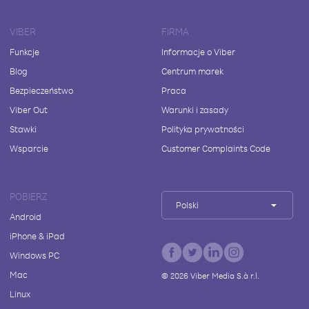
VIBER
FIRMA
Funkcje
Informacje o Viber
Blog
Centrum marek
Bezpieczeństwo
Praca
Viber Out
Warunki i zasady
Stawki
Polityka prywatności
Wsparcie
Customer Complaints Code
POBIERZ
Polski
Android
iPhone & iPad
Windows PC
Mac
©
2026
Viber Media S.à r.l.
Linux