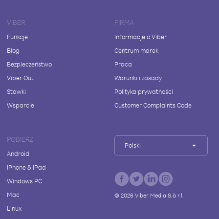
VIBER
FIRMA
Funkcje
Informacje o Viber
Blog
Centrum marek
Bezpieczeństwo
Praca
Viber Out
Warunki i zasady
Stawki
Polityka prywatności
Wsparcie
Customer Complaints Code
POBIERZ
Polski
Android
iPhone & iPad
Windows PC
Mac
©
2026
Viber Media S.à r.l.
Linux