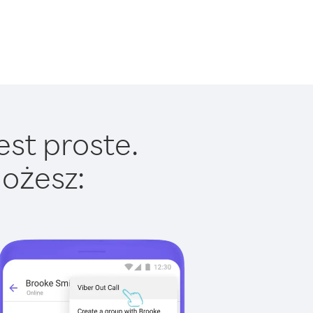
est proste.
ożesz: