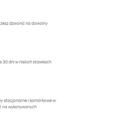
ożesz dzwonić na dowolny
 30 dni w niskich stawkach
ny stacjonarne i komórkowe w
ić na wykonywanych