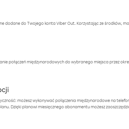
one dodane do Twojego konta Viber Out. Korzystając ze środków, m
anie połączeń międzynarodowych do wybranego miejsca przez okres
cji
tyczność: możesz wykonywać połączenia międzynarodowe na telefo
 planu. Dzięki planowi miesięcznego abonamentu możesz zaoszczędz