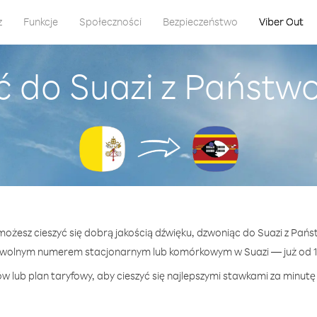
z
Funkcje
Społeczności
Bezpieczeństwo
Viber Out
ć do Suazi z Państw
 możesz cieszyć się dobrą jakością dźwięku, dzwoniąc do Suazi z Pań
owolnym numerem stacjonarnym lub komórkowym w Suazi — już od 14
w lub plan taryfowy, aby cieszyć się najlepszymi stawkami za minutę 