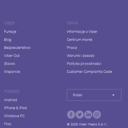
VIBER
FIRMA
Funkcje
Informacje o Viber
Blog
Centrum marek
Bezpieczeństwo
Praca
Viber Out
Warunki i zasady
Stawki
Polityka prywatności
Wsparcie
Customer Complaints Code
POBIERZ
Polski
Android
iPhone & iPad
Windows PC
Mac
©
2026
Viber Media S.à r.l.