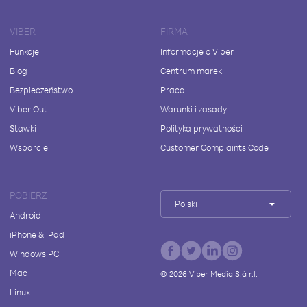
VIBER
FIRMA
Funkcje
Informacje o Viber
Blog
Centrum marek
Bezpieczeństwo
Praca
Viber Out
Warunki i zasady
Stawki
Polityka prywatności
Wsparcie
Customer Complaints Code
POBIERZ
Polski
Android
iPhone & iPad
Windows PC
Mac
©
2026
Viber Media S.à r.l.
Linux