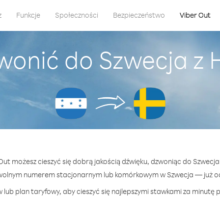
z
Funkcje
Społeczności
Bezpieczeństwo
Viber Out
wonić do Szwecja z
 Out możesz cieszyć się dobrą jakością dźwięku, dzwoniąc do Szwecj
wolnym numerem stacjonarnym lub komórkowym w Szwecja — już od 
 lub plan taryfowy, aby cieszyć się najlepszymi stawkami za minutę p