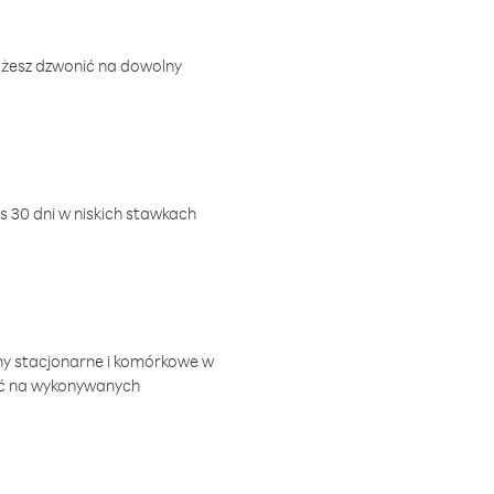
ożesz dzwonić na dowolny
 30 dni w niskich stawkach
ny stacjonarne i komórkowe w
ić na wykonywanych