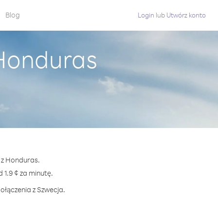
Blog
Login
lub
Utwórz konto
 Honduras
a z Honduras.
1.9 ¢ za minutę.
ołączenia z Szwecja.