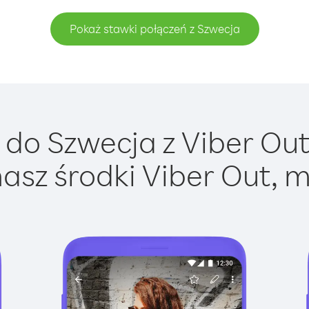
Pokaż stawki połączeń z Szwecja
do Szwecja z Viber Out 
asz środki Viber Out, m