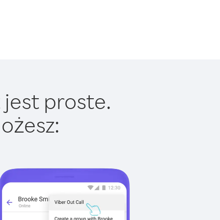
jest proste.
ożesz: