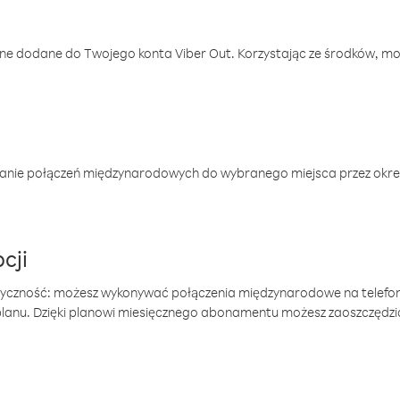
one dodane do Twojego konta Viber Out. Korzystając ze środków, m
anie połączeń międzynarodowych do wybranego miejsca przez okres
cji
tyczność: możesz wykonywać połączenia międzynarodowe na telefo
 planu. Dzięki planowi miesięcznego abonamentu możesz zaoszczędz