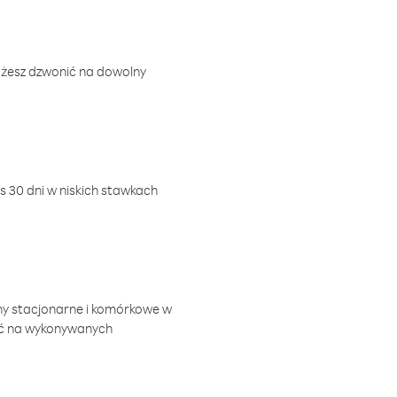
ożesz dzwonić na dowolny
 30 dni w niskich stawkach
ny stacjonarne i komórkowe w
ić na wykonywanych