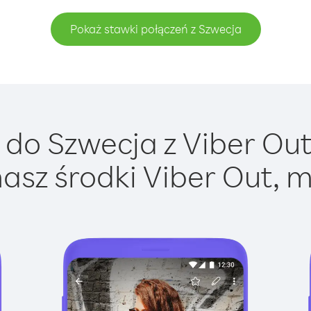
Pokaż stawki połączeń z Szwecja
do Szwecja z Viber Out 
asz środki Viber Out, m