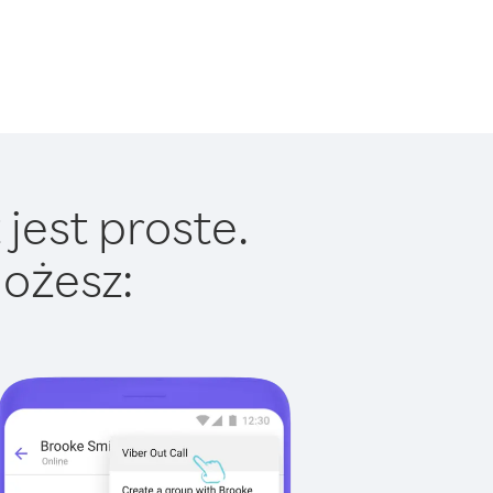
jest proste.
ożesz: