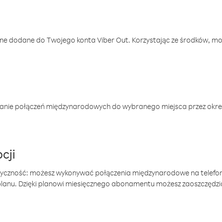
one dodane do Twojego konta Viber Out. Korzystając ze środków, m
anie połączeń międzynarodowych do wybranego miejsca przez okres
cji
tyczność: możesz wykonywać połączenia międzynarodowe na telefo
 planu. Dzięki planowi miesięcznego abonamentu możesz zaoszczędz