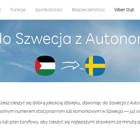
z
Funkcje
Społeczności
Bezpieczeństwo
Viber Out
do Szwecja z Autono
ożesz cieszyć się dobrą jakością dźwięku, dzwoniąc do Szwecja z Aut
wolnym numerem stacjonarnym lub komórkowym w Szwecja — już od 
 lub plan taryfowy, aby cieszyć się najlepszymi stawkami za minutę p