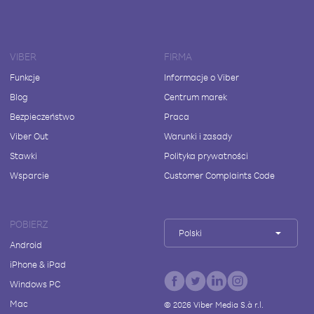
VIBER
FIRMA
Funkcje
Informacje o Viber
Blog
Centrum marek
Bezpieczeństwo
Praca
Viber Out
Warunki i zasady
Stawki
Polityka prywatności
Wsparcie
Customer Complaints Code
POBIERZ
Polski
Android
iPhone & iPad
Windows PC
Mac
©
2026
Viber Media S.à r.l.