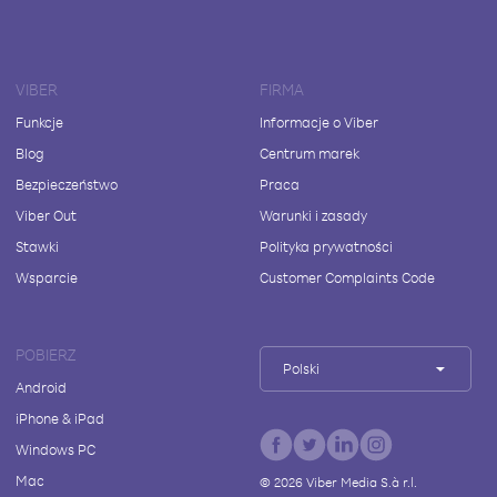
VIBER
FIRMA
Funkcje
Informacje o Viber
Blog
Centrum marek
Bezpieczeństwo
Praca
Viber Out
Warunki i zasady
Stawki
Polityka prywatności
Wsparcie
Customer Complaints Code
POBIERZ
Polski
Android
iPhone & iPad
Windows PC
Mac
©
2026
Viber Media S.à r.l.