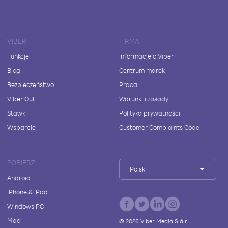
VIBER
FIRMA
Funkcje
Informacje o Viber
Blog
Centrum marek
Bezpieczeństwo
Praca
Viber Out
Warunki i zasady
Stawki
Polityka prywatności
Wsparcie
Customer Complaints Code
POBIERZ
Polski
Android
iPhone & iPad
Windows PC
Mac
©
2026
Viber Media S.à r.l.