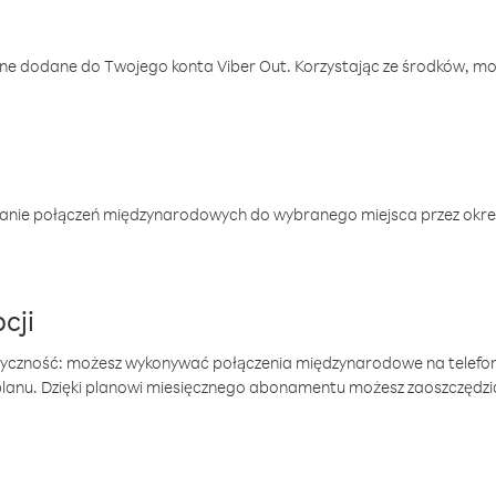
one dodane do Twojego konta Viber Out. Korzystając ze środków, m
anie połączeń międzynarodowych do wybranego miejsca przez okres
cji
tyczność: możesz wykonywać połączenia międzynarodowe na telefo
 planu. Dzięki planowi miesięcznego abonamentu możesz zaoszczędz