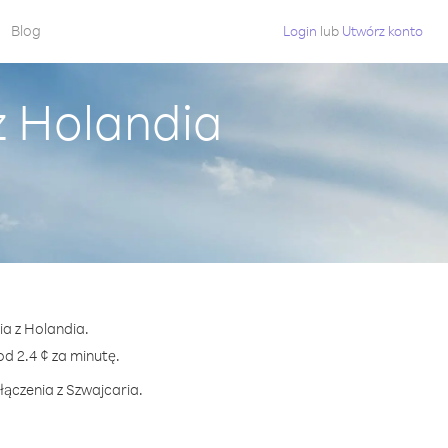
Blog
Login
lub
Utwórz konto
z Holandia
ia z Holandia.
 2.4 ¢ za minutę.
łączenia z Szwajcaria.