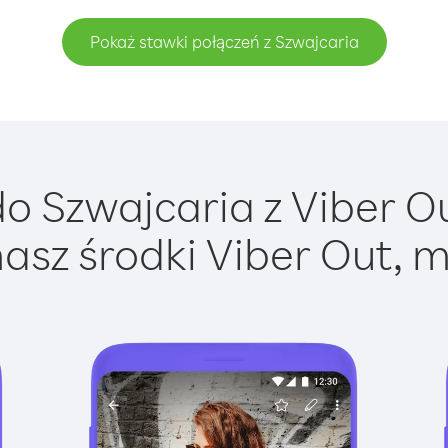
Pokaż stawki połączeń z Szwajcaria
 Szwajcaria z Viber Ou
asz środki Viber Out, m