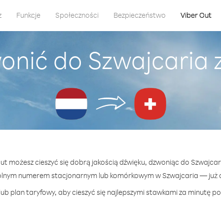
z
Funkcje
Społeczności
Bezpieczeństwo
Viber Out
onić do Szwajcaria 
Out możesz cieszyć się dobrą jakością dźwięku, dzwoniąc do Szwajcar
olnym numerem stacjonarnym lub komórkowym w Szwajcaria — już od
ub plan taryfowy, aby cieszyć się najlepszymi stawkami za minutę po