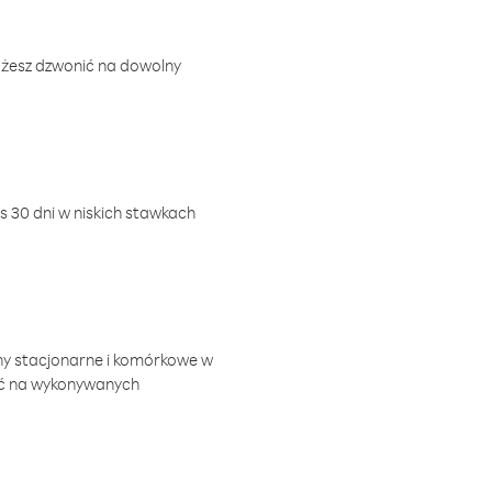
ożesz dzwonić na dowolny
 30 dni w niskich stawkach
ny stacjonarne i komórkowe w
ić na wykonywanych