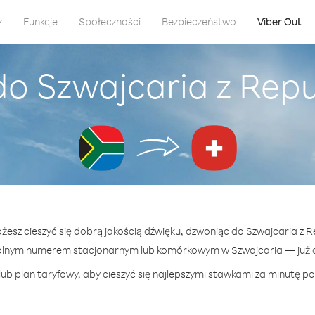
z
Funkcje
Społeczności
Bezpieczeństwo
Viber Out
o Szwajcaria z Repub
żesz cieszyć się dobrą jakością dźwięku, dzwoniąc do Szwajcaria z Re
olnym numerem stacjonarnym lub komórkowym w Szwajcaria — już od
ub plan taryfowy, aby cieszyć się najlepszymi stawkami za minutę po