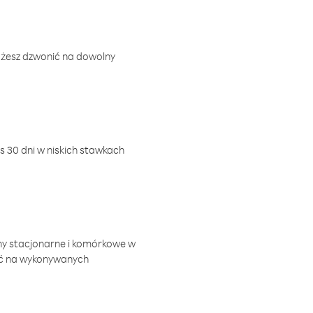
ożesz dzwonić na dowolny
 30 dni w niskich stawkach
ny stacjonarne i komórkowe w
ić na wykonywanych