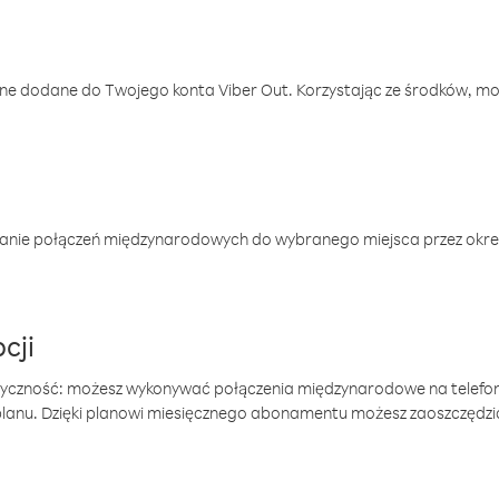
one dodane do Twojego konta Viber Out. Korzystając ze środków, m
anie połączeń międzynarodowych do wybranego miejsca przez okres
cji
tyczność: możesz wykonywać połączenia międzynarodowe na telefo
 planu. Dzięki planowi miesięcznego abonamentu możesz zaoszczędz