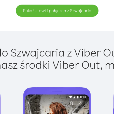
Pokaż stawki połączeń z Szwajcaria
 Szwajcaria z Viber Ou
asz środki Viber Out, m