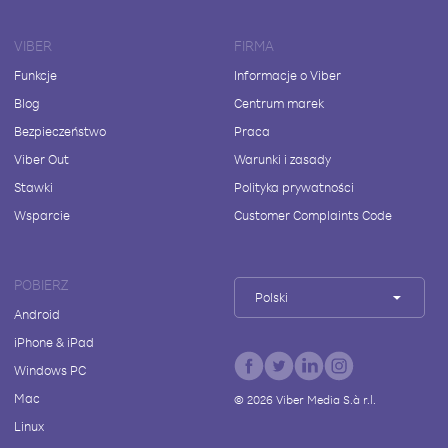
VIBER
FIRMA
Funkcje
Informacje o Viber
Blog
Centrum marek
Bezpieczeństwo
Praca
Viber Out
Warunki i zasady
Stawki
Polityka prywatności
Wsparcie
Customer Complaints Code
POBIERZ
Polski
Android
iPhone & iPad
Windows PC
Mac
©
2026
Viber Media S.à r.l.
Linux