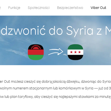
z
Funkcje
Społeczności
Bezpieczeństwo
Viber Out
adzwonić do Syria z 
ber Out możesz cieszyć się dobrą jakością dźwięku, dzwoniąc do Syria
owolnym numerem stacjonarnym lub komórkowym w Syria — już od 38
w lub plan taryfowy, aby cieszyć się najlepszymi stawkami za minutę 