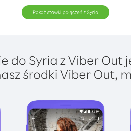
Pokaż stawki połączeń z Syria
 do Syria z Viber Out j
asz środki Viber Out, m