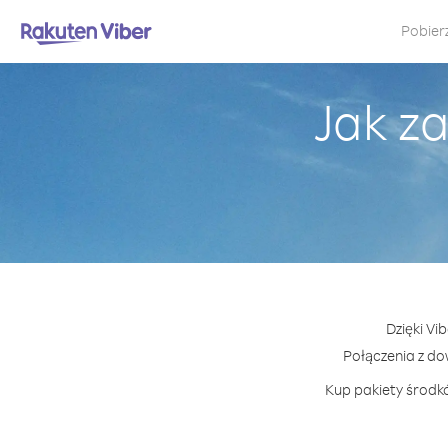
Pobier
Jak z
Dzięki Vi
Połączenia z d
Kup pakiety środkó