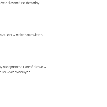
ożesz dzwonić na dowolny
 30 dni w niskich stawkach
ny stacjonarne i komórkowe w
ić na wykonywanych