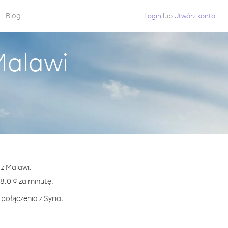
Blog
Login
lub
Utwórz konto
Malawi
 z Malawi.
.0 ¢ za minutę.
połączenia z Syria.