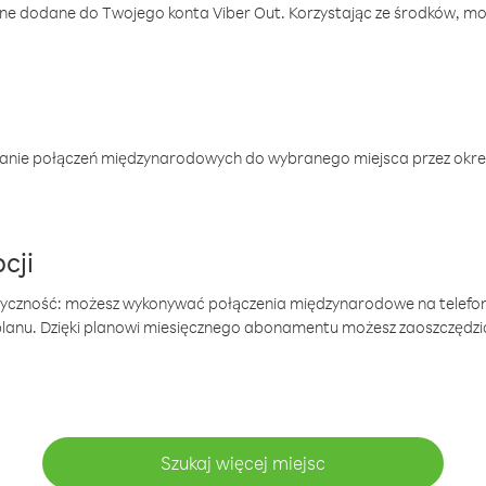
one dodane do Twojego konta Viber Out. Korzystając ze środków, m
anie połączeń międzynarodowych do wybranego miejsca przez okres
cji
tyczność: możesz wykonywać połączenia międzynarodowe na telefo
 planu. Dzięki planowi miesięcznego abonamentu możesz zaoszczędz
Szukaj więcej miejsc