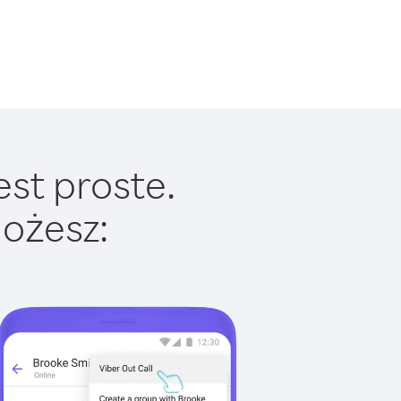
est proste.
ożesz: