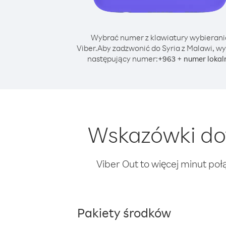
Wybrać numer z klawiatury wybierani
Viber.
Aby zadzwonić do Syria z Malawi, wy
następujący numer:
+
+
963
numer lokal
Wskazówki dot
Viber Out to więcej minut poł
Pakiety środków