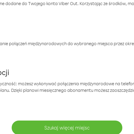
one dodane do Twojego konta Viber Out. Korzystając ze środków, m
anie połączeń międzynarodowych do wybranego miejsca przez okres
cji
tyczność: możesz wykonywać połączenia międzynarodowe na telefo
 planu. Dzięki planowi miesięcznego abonamentu możesz zaoszczędz
Szukaj więcej miejsc