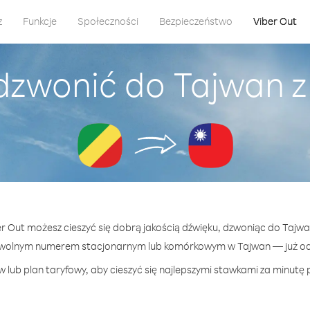
z
Funkcje
Społeczności
Bezpieczeństwo
Viber Out
dzwonić do Tajwan 
er Out możesz cieszyć się dobrą jakością dźwięku, dzwoniąc do Tajw
owolnym numerem stacjonarnym lub komórkowym w Tajwan — już od 2
 lub plan taryfowy, aby cieszyć się najlepszymi stawkami za minutę 