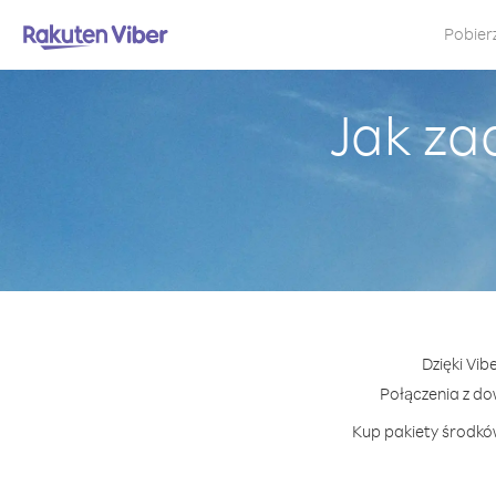
Pobier
Jak za
Dzięki Vib
Połączenia z d
Kup pakiety środków