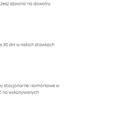
ożesz dzwonić na dowolny
 30 dni w niskich stawkach
ny stacjonarne i komórkowe w
ić na wykonywanych