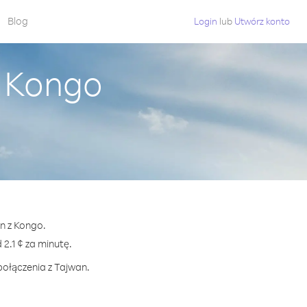
Blog
Login
lub
Utwórz konto
z Kongo
an z Kongo.
.1 ¢ za minutę.
połączenia z Tajwan.