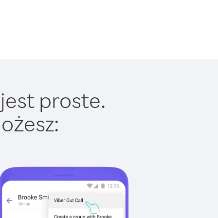
jest proste.
ożesz: