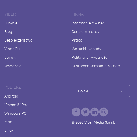
VIBER
FIRMA
Funkcje
Informacje o Viber
Blog
Centrum marek
Bezpieczeństwo
Praca
Viber Out
Warunki i zasady
Stawki
Polityka prywatności
Wsparcie
Customer Complaints Code
POBIERZ
Polski
Android
iPhone & iPad
Windows PC
Mac
©
2026
Viber Media S.à r.l.
Linux