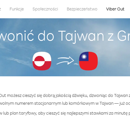
z
Funkcje
Społeczności
Bezpieczeństwo
Viber Out
wonić do Tajwan z G
 Out możesz cieszyć się dobrą jakością dźwięku, dzwoniąc do Tajwan 
owolnym numerem stacjonarnym lub komórkowym w Tajwan — już od 2
 lub plan taryfowy, aby cieszyć się najlepszymi stawkami za minutę 