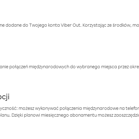
one dodane do Twojego konta Viber Out. Korzystając ze środków, m
anie połączeń międzynarodowych do wybranego miejsca przez okres
cji
tyczność: możesz wykonywać połączenia międzynarodowe na telefo
 planu. Dzięki planowi miesięcznego abonamentu możesz zaoszczędz