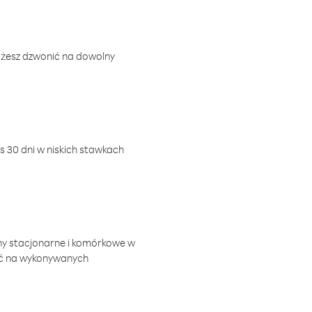
ożesz dzwonić na dowolny
 30 dni w niskich stawkach
ny stacjonarne i komórkowe w
ić na wykonywanych