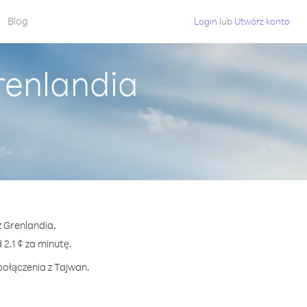
Blog
Login
lub
Utwórz konto
renlandia
z Grenlandia.
.1 ¢ za minutę.
połączenia z Tajwan.