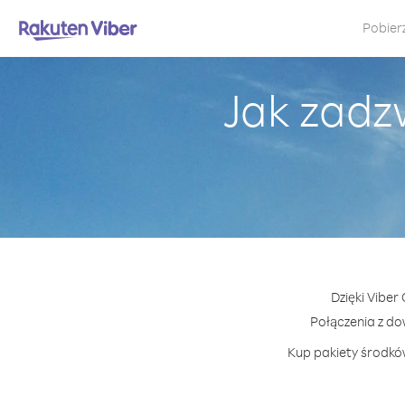
Pobier
Jak zadz
Dzięki Viber
Połączenia z d
Kup pakiety środków