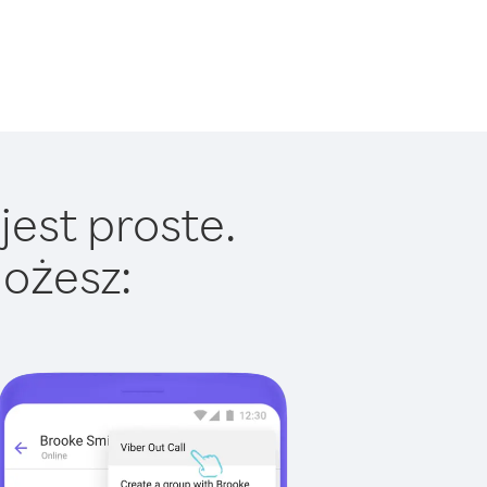
jest proste.
ożesz: